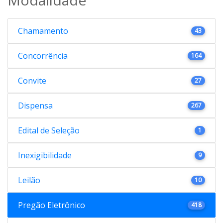
Chamamento
43
Concorrência
164
Convite
27
Dispensa
267
Edital de Seleção
1
Inexigibilidade
9
Leilão
10
Pregão Eletrônico
418