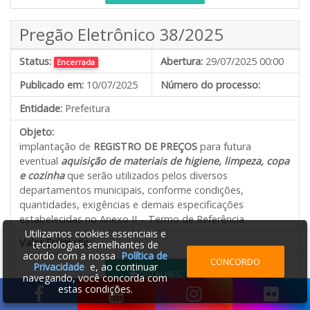
Pregão Eletrônico 38/2025
Status:
Abertura:
29/07/2025 00:00
Encerrada
Publicado em:
10/07/2025
Número do processo:
Entidade:
Prefeitura
Objeto:
implantação de
REGISTRO DE PREÇOS
para futura
eventual
aquisição de materiais de higiene, limpeza, copa
e cozinha
que serão utilizados pelos diversos
departamentos municipais, conforme condições,
quantidades, exigências e demais especificações
estabelecidas no Anexo II – Termo de Referência
Utilizamos cookies essenciais e
Valor Estimado:
---
tecnologias semelhantes de
acordo com a nossa
Política de
CONCORDO
Privacidade
e, ao continuar
DETALHES
navegando, você concorda com
estas condições.