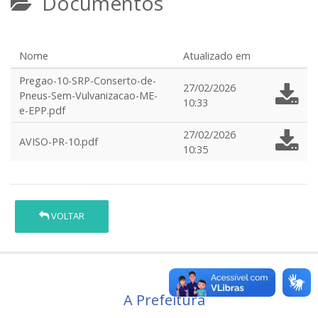
Documentos
Nome
Atualizado em
Pregao-10-SRP-Conserto-de-
27/02/2026
Pneus-Sem-Vulvanizacao-ME-
10:33
e-EPP.pdf
27/02/2026
AVISO-PR-10.pdf
10:35
VOLTAR
A Prefeitura