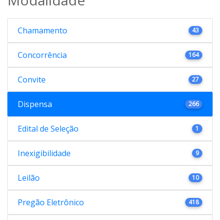
Chamamento
43
Concorrência
164
Convite
27
Dispensa
266
Edital de Seleção
1
Inexigibilidade
9
Leilão
10
Pregão Eletrônico
418