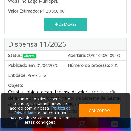
Weiss, no Lago Municipal.
Valor Estimado:
R$ 29.960,00
DETALHES
Dispensa 11/2026
Status:
Abertura:
09/04/2026 09:00
Aberta
Publicado em:
01/04/2026
Número do processo:
235
Entidade:
Prefeitura
Objeto:
a contratação
Constitui objeto desta dispensa de valor
de empresa para fornecimento de Sistema de Gestão
Utilizamos cookies essenciais e
tecnologias semelhantes de
de Obras, em arquitetura WEB, direcionado aos
acordo com a nossa
Política de
CONCORDO
setores de Planejamento, Obras e Contabilidade,
Privacidade
e, ao continuar
para o controle de convênios federais, contratos de
navegando, você concorda com
estas condições.
empreitada, termos aditivos, acompanhamento e
evolução da obra de forma integrada, permitindo a