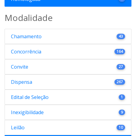
Modalidade
Chamamento
43
Concorrência
164
Convite
27
Dispensa
267
Edital de Seleção
1
Inexigibilidade
9
Leilão
10