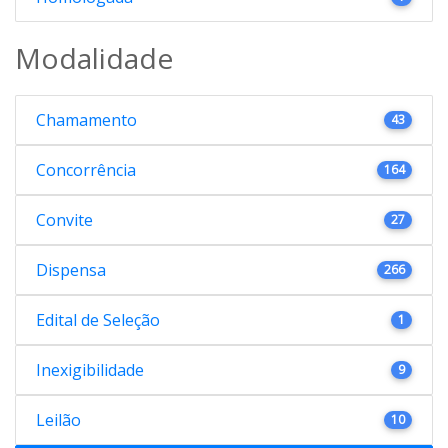
Modalidade
Chamamento
43
Concorrência
164
Convite
27
Dispensa
266
Edital de Seleção
1
Inexigibilidade
9
Leilão
10