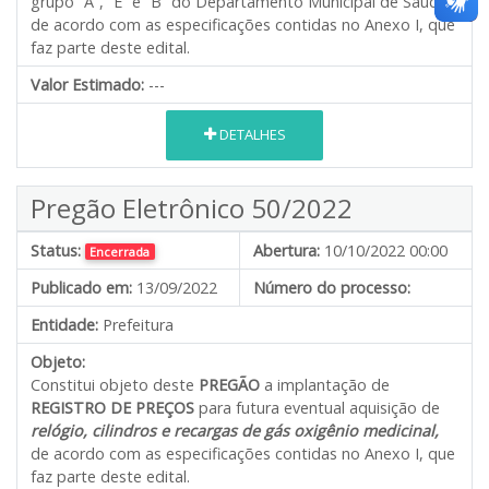
grupo “A”, “E” e “B” do Departamento Municipal de Saúde
,
de acordo com as especificações contidas no Anexo I, que
faz parte deste edital.
Valor Estimado:
---
DETALHES
Pregão Eletrônico 50/2022
Status:
Abertura:
10/10/2022 00:00
Encerrada
Publicado em:
13/09/2022
Número do processo:
Entidade:
Prefeitura
Objeto:
Constitui objeto deste
PREGÃO
a implantação de
REGISTRO DE PREÇOS
para futura eventual aquisição de
relógio,
cilindros e recargas de gás oxigênio medicinal
,
de acordo com as especificações contidas no Anexo I, que
faz parte deste edital.