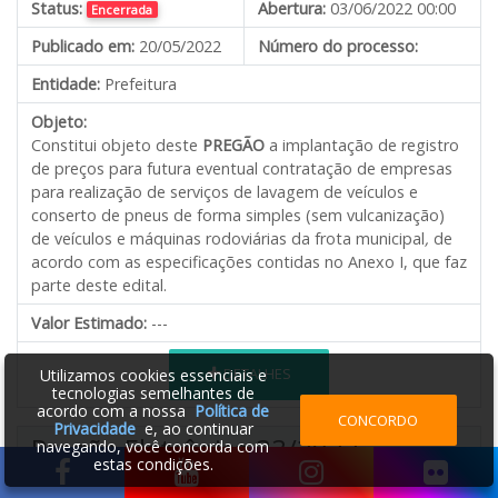
Status:
Abertura:
03/06/2022 00:00
Encerrada
Publicado em:
20/05/2022
Número do processo:
Entidade:
Prefeitura
Objeto:
Constitui objeto deste
PREGÃO
a implantação de registro
de preços para futura eventual contratação de empresas
para realização de serviços de lavagem de veículos e
conserto de pneus de forma simples (sem vulcanização)
de veículos e máquinas rodoviárias da frota municipal
,
de
acordo com as especificações contidas no Anexo I, que faz
parte deste edital.
Valor Estimado:
---
DETALHES
Utilizamos cookies essenciais e
tecnologias semelhantes de
acordo com a nossa
Política de
CONCORDO
Privacidade
e, ao continuar
Pregão Eletrônico 33/2022
navegando, você concorda com
estas condições.
Status:
Abertura:
03/06/2022 00:00
Encerrada