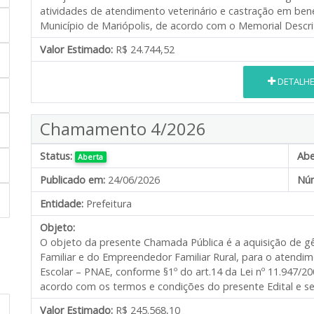
atividades de atendimento veterinário e castração em be
Município de Mariópolis, de acordo com o Memorial Descri
Valor Estimado:
R$ 24.744,52
DETALH
Chamamento 4/2026
Status:
Abe
Aberta
Publicado em:
24/06/2026
Núm
Entidade:
Prefeitura
Objeto:
O objeto da presente Chamada Pública é a aquisição de gê
Familiar e do Empreendedor Familiar Rural, para o atend
Escolar – PNAE, conforme §1º do art.14 da Lei nº 11.947/2
acordo com os termos e condições do presente Edital e s
Valor Estimado:
R$ 245.568,10