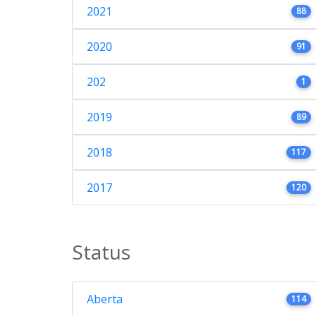
2021
88
2020
91
202
1
2019
89
2018
117
2017
120
Status
Aberta
114