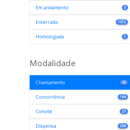
Em andamento
3
Encerrada
1072
Homologada
1
Modalidade
Chamamento
43
Concorrência
164
Convite
27
Dispensa
266