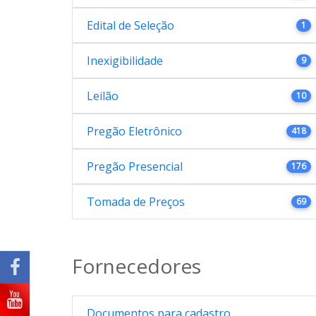
Edital de Seleção
1
Inexigibilidade
9
Leilão
10
Pregão Eletrônico
418
Pregão Presencial
176
Tomada de Preços
69
Fornecedores
Documentos para cadastro