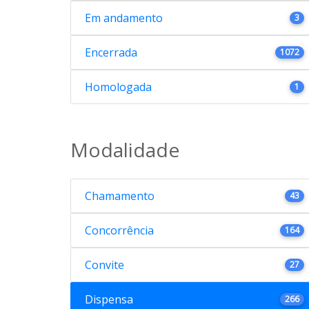
Em andamento
3
Encerrada
1072
Homologada
1
Modalidade
Chamamento
43
Concorrência
164
Convite
27
Dispensa
266