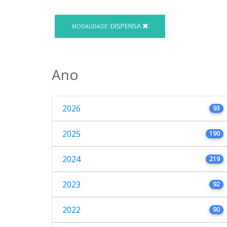
DISPENSA
MODALIDADE:
Ano
2026
93
2025
190
2024
219
2023
92
2022
90