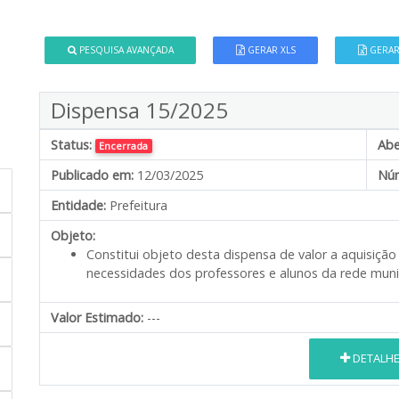
PESQUISA AVANÇADA
GERAR XLS
GERAR
Dispensa 15/2025
Status:
Abe
Encerrada
Publicado em:
12/03/2025
Núm
Entidade:
Prefeitura
Objeto:
Constitui objeto desta dispensa de valor a aquisição
necessidades dos professores e alunos da rede munic
Valor Estimado:
---
DETALH