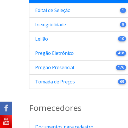
Edital de Seleção
1
Inexigibilidade
9
Leilão
10
Pregão Eletrônico
418
Pregão Presencial
176
Tomada de Preços
69
Fornecedores
Documentos para cadastro