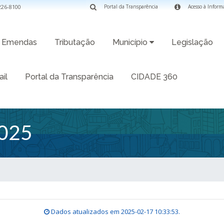
3226-8100
Portal da Transparência
Acesso à Inform
Emendas
Tributação
Município
Legislação
il
Portal da Transparência
CIDADE 360
025
Dados atualizados em
2025-02-17 10:33:53
.