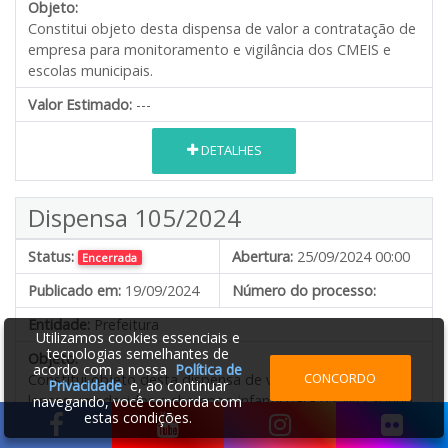
Objeto:
Constitui objeto desta dispensa de valor a contratação de
empresa para monitoramento e vigilância dos CMEIS e
escolas municipais.
Valor Estimado:
---
DETALHES
Dispensa 105/2024
Status:
Abertura:
25/09/2024 00:00
Encerrada
Publicado em:
19/09/2024
Número do processo:
Entidade:
Prefeitura
Utilizamos cookies essenciais e
tecnologias semelhantes de
Objeto:
acordo com a nossa
Política de
CONCORDO
Constitui objeto desta dispensa de valor a aquisição de
Privacidade
e, ao continuar
lenços umedecidos e shampoo infantil para o CMEI Sonho
navegando, você concorda com
estas condições.
Meu.