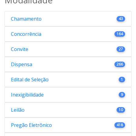
Chamamento
43
Concorrência
164
Convite
27
Dispensa
266
Edital de Seleção
1
Inexigibilidade
9
Leilão
10
Pregão Eletrônico
418