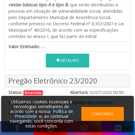
cestas básicas tipo A e tipo B,
que serão distribuídas a
pessoas em situação de vulnerabilidade social, atendidas
pelo Departamento Municipal de Assistência Social,
conforme previsto no Decreto Federal n° 6.307/2007 e Lei
Municipal n° 46/2016
,
de acordo com as especificações
contidas no Anexo I, que faz parte do edital.
Valor Estimado:
---
DETALHES
Pregão Eletrônico 23/2020
Status:
Abertura:
02/07/2020 00:00
Encerrada
Utilizamos cookies essenciais e
Publicado em:
16/06/2020
Número do processo:
tecnologias semelhantes de
acordo com a nossa
Política de
Entidade:
Prefeitura
CONCORDO
Privacidade
e, ao continuar
navegando, você concorda com
Objeto:
estas condições.
A presente licitação do tipo de menor preço, a preços