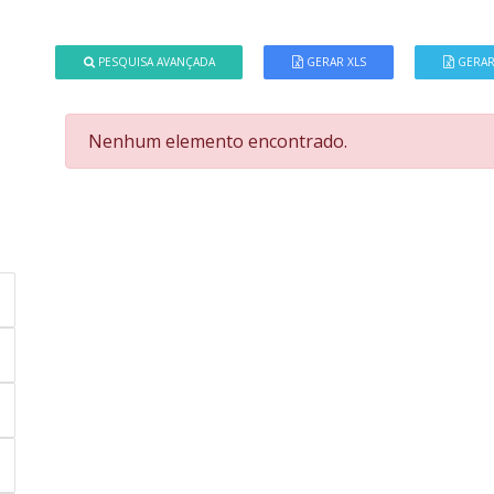
PESQUISA AVANÇADA
GERAR XLS
GERAR
Nenhum elemento encontrado.