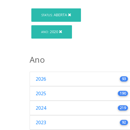
ABERTA
STATUS:
2020
ANO:
Ano
2026
93
2025
190
2024
219
2023
92