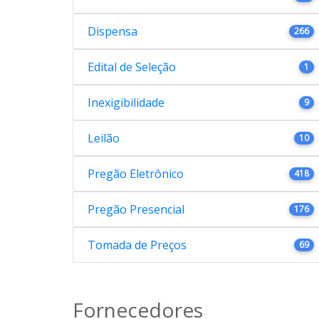
Dispensa
266
Edital de Seleção
1
Inexigibilidade
9
Leilão
10
Pregão Eletrônico
418
Pregão Presencial
176
Tomada de Preços
69
Fornecedores