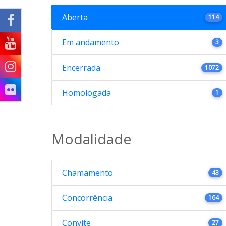
Aberta
114
Em andamento
3
Encerrada
1072
Homologada
1
Modalidade
Chamamento
43
Concorrência
164
Convite
27