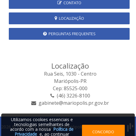
CONTATO
LOCALIZAÇÃO
PERGUNTAS FREQUENTES
Localização
Rua Seis, 1030 - Centro
Mariópolis-PR
Cep: 85525-000
(46) 3226-8100
gabinete@mariopolis.pr.gov.br
Utilizamos cookies essenciais e
tecnologias semelhantes de
2026 © Prefeitura Municipal de Mariópolis | Desenvolvido por:
acordo com a nossa
Política de
CONCORDO
Privacidade
e, ao continuar