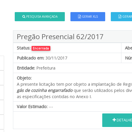
PESQUISA AVANÇADA
GERAR XLS
GERAR
Pregão Presencial 62/2017
Status:
Abe
Encerrada
Publicado em:
30/11/2017
Núm
Entidade:
Prefeitura
Objeto:
A presente licitação tem por objeto a implantação de Regi
gás
de cozinha engarrafado
que serão utilizados pelos d
as especificações contidas no Anexo I.
Valor Estimado:
---
DETALH