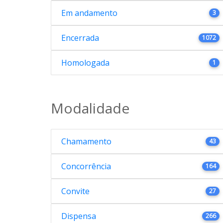
Em andamento
3
Encerrada
1072
Homologada
1
Modalidade
Chamamento
43
Concorrência
164
Convite
27
Dispensa
266