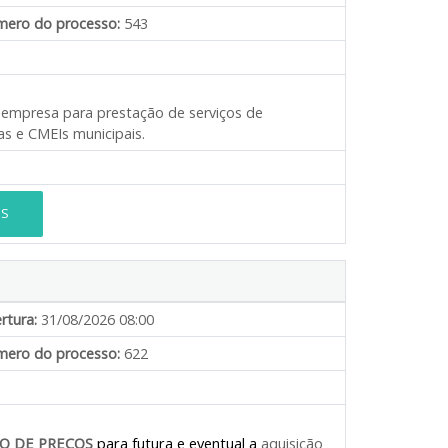
ero do processo:
543
e empresa para prestação de serviços de
s e CMEIs municipais.
ES
rtura:
31/08/2026 08:00
ero do processo:
622
O DE PREÇOS
para futura e eventual a
aquisição