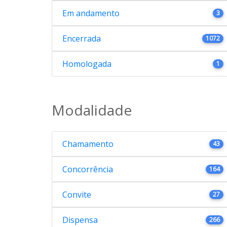
Em andamento
3
Encerrada
1072
Homologada
1
Modalidade
Chamamento
43
Concorrência
164
Convite
27
Dispensa
266