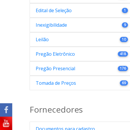
Edital de Seleção
1
Inexigibilidade
9
Leilão
10
Pregão Eletrônico
418
Pregão Presencial
176
Tomada de Preços
69
Fornecedores
Documentos para cadastro