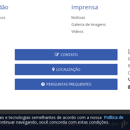
dão
Imprensa
sos
Notícias
Galeria de Imagens
Vídeos
CONTATO
LOCALIZAÇÃO
PERGUNTAS FREQUENTES
iais e tecnologias semelhantes de acordo com a nossa
Política de
ontinuar navegando, você concorda com estas condições.
2026 © Prefeitura Municipal de Mariópolis | Desenvolvido por: