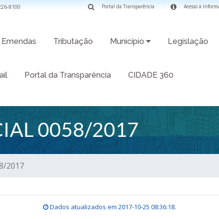
3226-8100
Portal da Transparência
Acesso à Inform
Emendas
Tributação
Município
Legislação
il
Portal da Transparência
CIDADE 360
IAL 0058/2017
58/2017
Dados atualizados em
2017-10-25 08:36:18
.