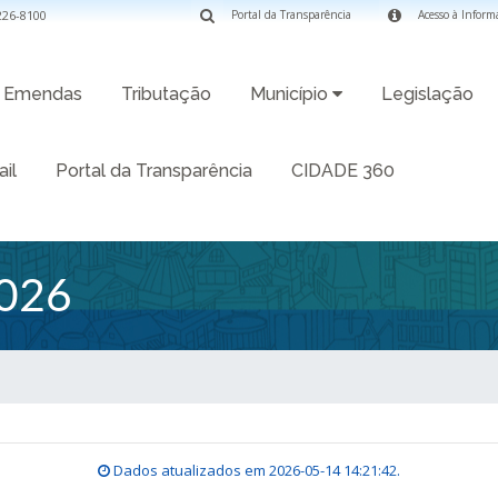
3226-8100
Portal da Transparência
Acesso à Inform
Emendas
Tributação
Município
Legislação
il
Portal da Transparência
CIDADE 360
026
Dados atualizados em
2026-05-14 14:21:42
.