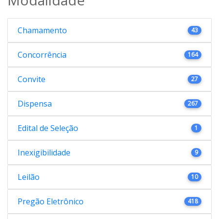
Chamamento
43
Concorrência
164
Convite
27
Dispensa
267
Edital de Seleção
1
Inexigibilidade
9
Leilão
10
Pregão Eletrônico
418