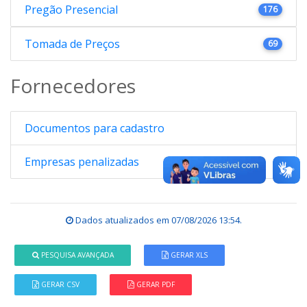
Pregão Presencial
176
Tomada de Preços
69
Fornecedores
Documentos para cadastro
Empresas penalizadas
Dados atualizados em
07/08/2026 13:54
.
PESQUISA AVANÇADA
GERAR XLS
GERAR CSV
GERAR PDF