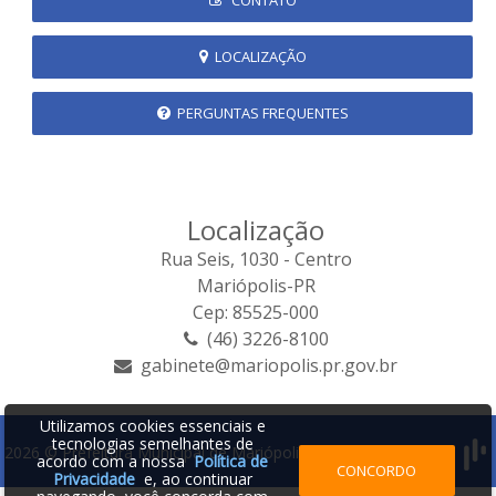
LOCALIZAÇÃO
PERGUNTAS FREQUENTES
Localização
Rua Seis, 1030 - Centro
Mariópolis-PR
Cep: 85525-000
(46) 3226-8100
gabinete@mariopolis.pr.gov.br
Utilizamos cookies essenciais e
tecnologias semelhantes de
2026 © Prefeitura Municipal de Mariópolis | Desenvolvido por:
acordo com a nossa
Política de
CONCORDO
Privacidade
e, ao continuar