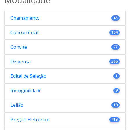
Chamamento
43
Concorrência
164
Convite
27
Dispensa
266
Edital de Seleção
1
Inexigibilidade
9
Leilão
10
Pregão Eletrônico
418