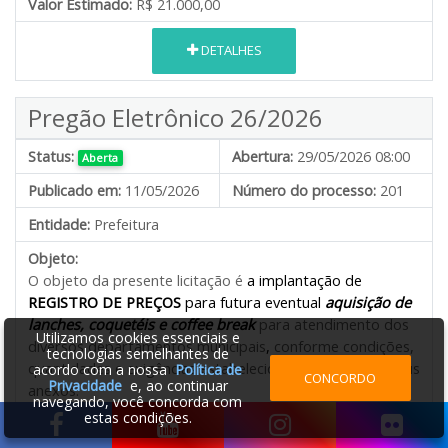
Valor Estimado:
R$ 21.000,00
DETALHES
Pregão Eletrônico 26/2026
Status:
Abertura:
29/05/2026 08:00
Aberta
Publicado em:
11/05/2026
Número do processo:
201
Entidade:
Prefeitura
Objeto:
O objeto da presente licitação é
a implantação de
REGISTRO DE PREÇOS
para futura eventual
aquisição de
lanches, coquetéis e coffee break
para atendimento dos
Utilizamos cookies essenciais e
diversos departamentos municipais
,
conforme condições,
tecnologias semelhantes de
quantidades e exigências estabelecidas neste Edital e seus
acordo com a nossa
Política de
CONCORDO
Privacidade
e, ao continuar
anexos.
navegando, você concorda com
estas condições.
Valor Estimado:
R$ 394.765,00