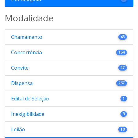
Modalidade
Chamamento
43
Concorrência
164
Convite
27
Dispensa
267
Edital de Seleção
1
Inexigibilidade
9
Leilão
10