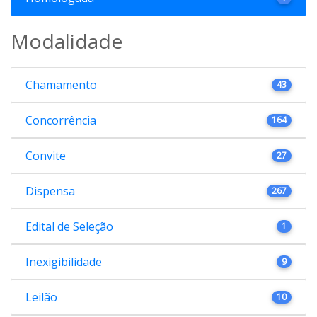
Modalidade
Chamamento
43
Concorrência
164
Convite
27
Dispensa
267
Edital de Seleção
1
Inexigibilidade
9
Leilão
10