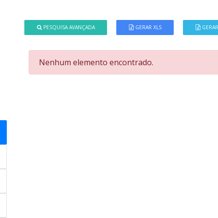
PESQUISA AVANÇADA
GERAR XLS
GERAR
Nenhum elemento encontrado.