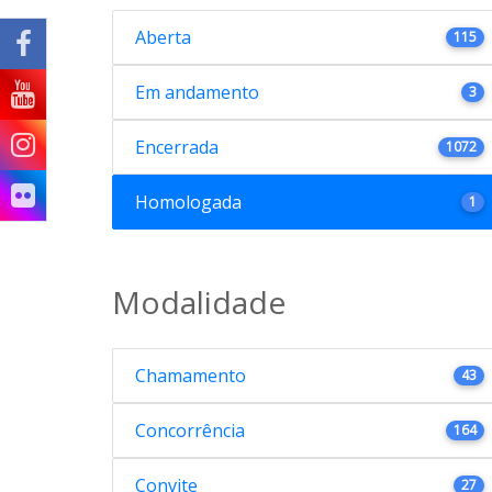
Aberta
115
Em andamento
3
Encerrada
1072
Homologada
1
Modalidade
Chamamento
43
Concorrência
164
Convite
27