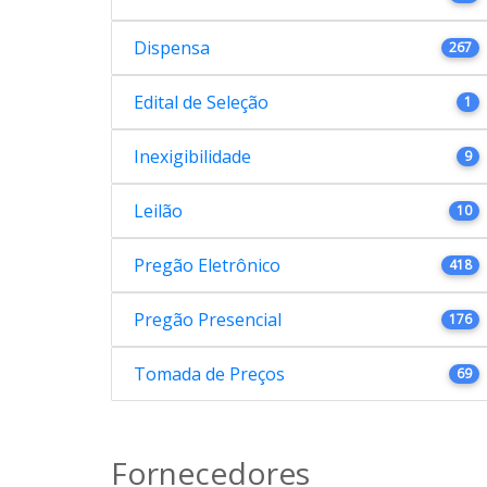
Dispensa
267
Edital de Seleção
1
Inexigibilidade
9
Leilão
10
Pregão Eletrônico
418
Pregão Presencial
176
Tomada de Preços
69
Fornecedores