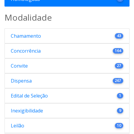
Modalidade
Chamamento
43
Concorrência
164
Convite
27
Dispensa
267
Edital de Seleção
1
Inexigibilidade
9
Leilão
10