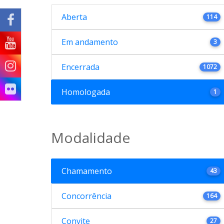
Aberta
114
Em andamento
3
Encerrada
1072
Homologada
1
Modalidade
Chamamento
43
Concorrência
164
Convite
27