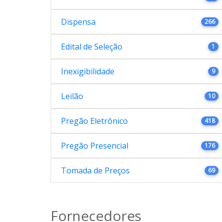
Dispensa
266
Edital de Seleção
1
Inexigibilidade
9
Leilão
10
Pregão Eletrônico
418
Pregão Presencial
176
Tomada de Preços
69
Fornecedores