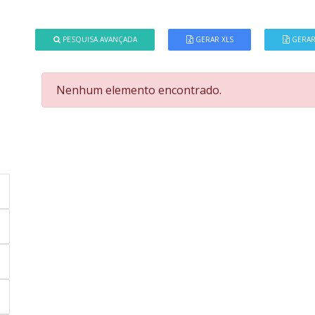
PESQUISA AVANÇADA
GERAR XLS
GERAR
Nenhum elemento encontrado.