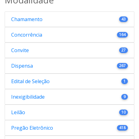
Chamamento
43
Concorrência
164
Convite
27
Dispensa
267
Edital de Seleção
1
Inexigibilidade
9
Leilão
10
Pregão Eletrônico
418