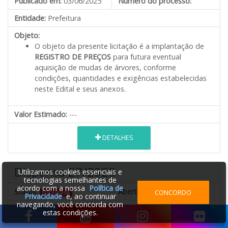
Publicado em:
03/06/2025
Número do processo:
Entidade:
Prefeitura
Objeto:
O objeto da presente licitação é a implantação de
REGISTRO DE PREÇOS
para futura eventual
aquisição de mudas de árvores, conforme
condições, quantidades e exigências estabelecidas
neste Edital e seus anexos.
Valor Estimado:
---
DETALHES
Dispensa 27/2025
Utilizamos cookies essenciais e
tecnologias semelhantes de
acordo com a nossa
Política de
Status:
Abertura:
07/05/2025 00:00
CONCORDO
Encerrada
Privacidade
e, ao continuar
navegando, você concorda com
Publicado em:
29/04/2025
Número do processo:
estas condições.
Entidade:
Prefeitura