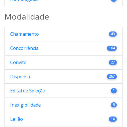
Modalidade
Chamamento
43
Concorrência
164
Convite
27
Dispensa
267
Edital de Seleção
1
Inexigibilidade
9
Leilão
10