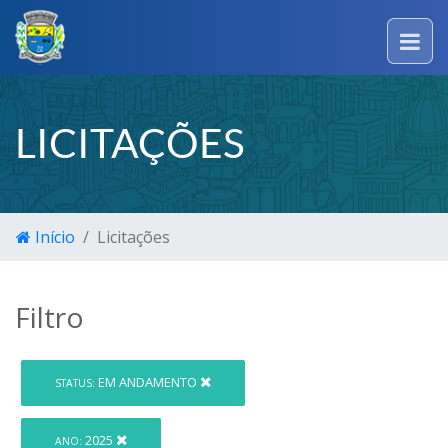
LICITAÇÕES
Início
Licitações
Filtro
EM ANDAMENTO
STATUS:
2025
ANO: