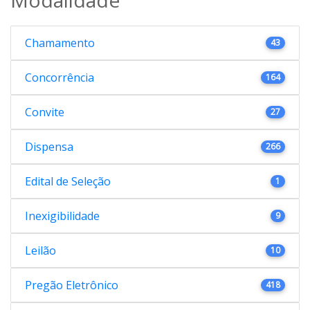
Chamamento
43
Concorrência
164
Convite
27
Dispensa
266
Edital de Seleção
1
Inexigibilidade
9
Leilão
10
Pregão Eletrônico
418