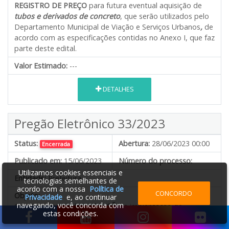
REGISTRO DE PREÇO
para futura eventual aquisição de
tubos e derivados de concreto
, que serão utilizados pelo
Departamento Municipal de Viação e Serviços Urbanos
,
de
acordo com as especificações contidas no Anexo I, que faz
parte deste edital.
Valor Estimado:
---
DETALHES
Pregão Eletrônico 33/2023
Status:
Abertura:
28/06/2023 00:00
Encerrada
Publicado em:
15/06/2023
Número do processo:
Utilizamos cookies essenciais e
Entidade:
Prefeitura
tecnologias semelhantes de
acordo com a nossa
Política de
CONCORDO
Objeto:
Privacidade
e, ao continuar
navegando, você concorda com
Constitui objeto deste
PREGÃO
a implantação de
estas condições.
REGISTRO DE PREÇOS
para futura eventual contratação
de empresas para realização de serviços de lavagem de