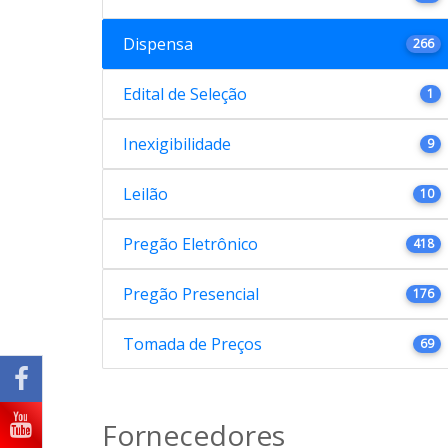
Dispensa
266
Edital de Seleção
1
Inexigibilidade
9
Leilão
10
Pregão Eletrônico
418
Pregão Presencial
176
Tomada de Preços
69
Fornecedores