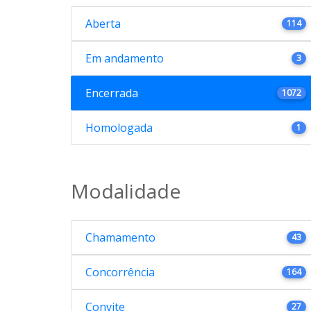
Aberta
114
Em andamento
3
Encerrada
1072
Homologada
1
Modalidade
Chamamento
43
Concorrência
164
Convite
27