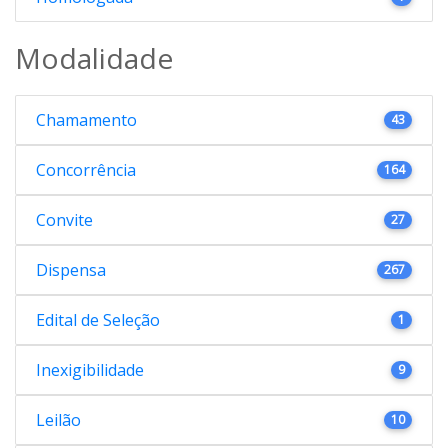
Modalidade
Chamamento
43
Concorrência
164
Convite
27
Dispensa
267
Edital de Seleção
1
Inexigibilidade
9
Leilão
10