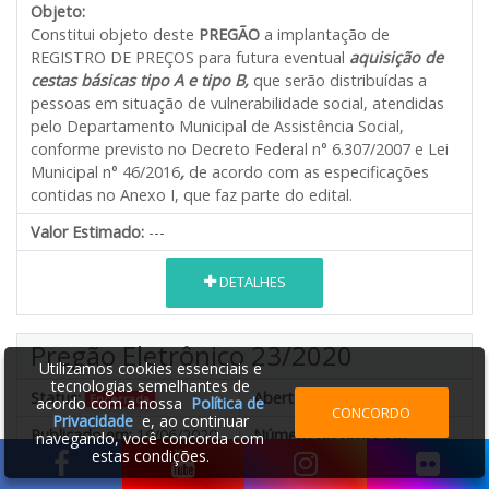
Objeto:
Constitui objeto deste
PREGÃO
a implantação de
REGISTRO DE PREÇOS para futura eventual
aquisição de
cestas básicas tipo A e tipo B,
que serão distribuídas a
pessoas em situação de vulnerabilidade social, atendidas
pelo Departamento Municipal de Assistência Social,
conforme previsto no Decreto Federal n° 6.307/2007 e Lei
Municipal n° 46/2016
,
de acordo com as especificações
contidas no Anexo I, que faz parte do edital.
Valor Estimado:
---
DETALHES
Pregão Eletrônico 23/2020
Utilizamos cookies essenciais e
tecnologias semelhantes de
Status:
Abertura:
02/07/2020 00:00
Encerrada
acordo com a nossa
Política de
CONCORDO
Privacidade
e, ao continuar
Publicado em:
16/06/2020
Número do processo:
navegando, você concorda com
estas condições.
Entidade:
Prefeitura