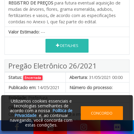
REGISTRO DE PREÇOS
para futura eventual aquisição de
mudas de árvores, flores, grama esmeralda, adubos,
fertilizantes e vasos
,
de acordo com as especificações
contidas no Anexo I, que faz parte do edital.
Valor Estimado:
---
DETALHES
Pregão Eletrônico 26/2021
Status:
Abertura:
31/05/2021 00:00
Encerrada
Publicado em:
14/05/2021
Número do processo:
Entidade:
Prefeitura
Utilizamos cookies essenciais e
tecnologias semelhantes de
Objeto:
acordo com a nossa
Política de
CONCORDO
Constitui objeto deste
PREGÃO
a implantação de
Privacidade
e, ao continuar
navegando, você concorda com
REGISTRO DE PREÇO
para futura eventual
aquisição de
estas condições.
materiais de sinalização viária/trânsito e lixeiras diversas,
que serão utilizados pelos diversos departamentos