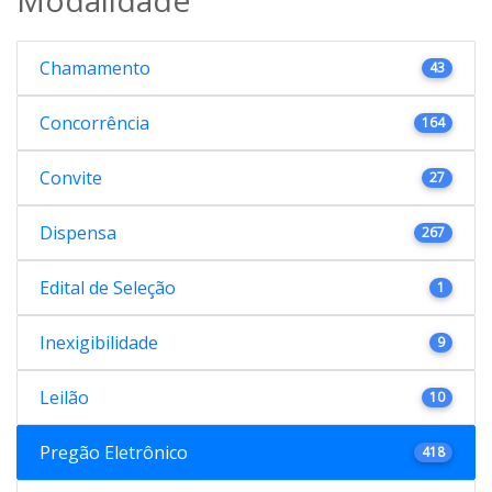
Chamamento
43
Concorrência
164
Convite
27
Dispensa
267
Edital de Seleção
1
Inexigibilidade
9
Leilão
10
Pregão Eletrônico
418