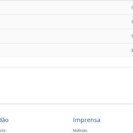
s
dão
Imprensa
sos
Notícias