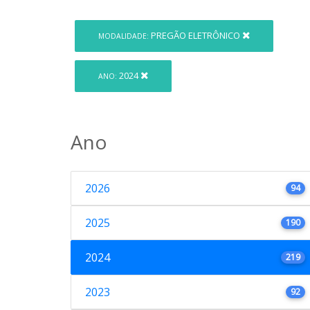
PREGÃO ELETRÔNICO
MODALIDADE:
2024
ANO:
Ano
2026
94
2025
190
2024
219
2023
92