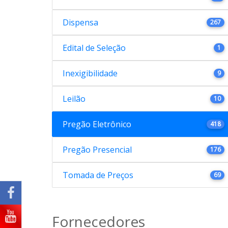
Dispensa
267
Edital de Seleção
1
Inexigibilidade
9
Leilão
10
Pregão Eletrônico
418
Pregão Presencial
176
Tomada de Preços
69
Fornecedores