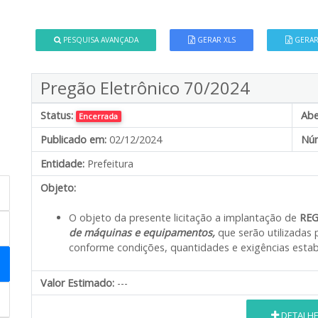
PESQUISA AVANÇADA
GERAR XLS
GERAR
Pregão Eletrônico 70/2024
Status:
Abe
Encerrada
Publicado em:
02/12/2024
Núm
Entidade:
Prefeitura
Objeto:
O objeto da presente licitação a implantação de
REG
de máquinas e equipamentos,
que serão utilizadas 
conforme condições, quantidades e exigências estabe
Valor Estimado:
---
DETALH