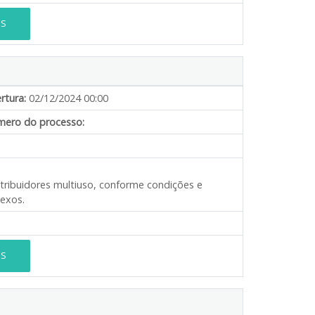
ES
rtura:
02/12/2024 00:00
ero do processo:
stribuidores multiuso, conforme condições e
nexos.
ES