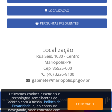
LOCALIZAÇÃO
PERGUNTAS FREQUENTES
Localização
Rua Seis, 1030 - Centro
Mariópolis-PR
Cep: 85525-000
(46) 3226-8100
gabinete@mariopolis.pr.gov.br
Utilizamos cookies essenciais e
tecnologias semelhantes de
2026 © Prefeitura Municipal de Mariópolis | Desenvolvido por:
acordo com a nossa
Política de
CONCORDO
Privacidade
e, ao continuar
navegando, você concorda com