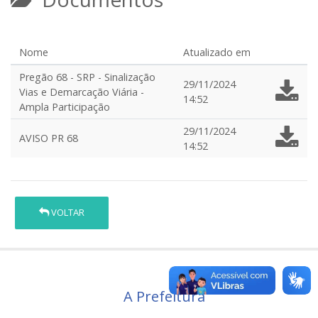
Nome
Atualizado em
Pregão 68 - SRP - Sinalização
29/11/2024
Vias e Demarcação Viária -
14:52
Ampla Participação
29/11/2024
AVISO PR 68
14:52
VOLTAR
A Prefeitura