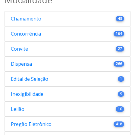
Chamamento
43
Concorrência
164
Convite
27
Dispensa
266
Edital de Seleção
1
Inexigibilidade
9
Leilão
10
Pregão Eletrônico
418