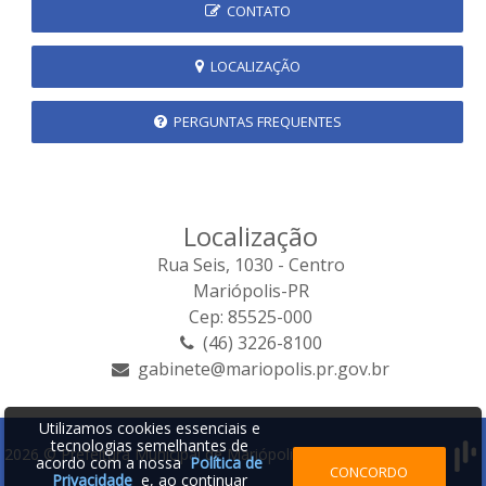
CONTATO
LOCALIZAÇÃO
PERGUNTAS FREQUENTES
Localização
Rua Seis, 1030 - Centro
Mariópolis-PR
Cep: 85525-000
(46) 3226-8100
gabinete@mariopolis.pr.gov.br
Utilizamos cookies essenciais e
tecnologias semelhantes de
2026 © Prefeitura Municipal de Mariópolis | Desenvolvido por:
acordo com a nossa
Política de
CONCORDO
Privacidade
e, ao continuar