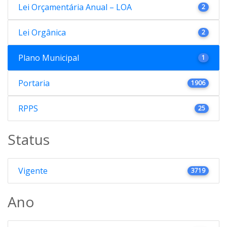
Lei Orçamentária Anual – LOA
2
Lei Orgânica
2
Plano Municipal
1
Portaria
1906
RPPS
25
Status
Vigente
3719
Ano