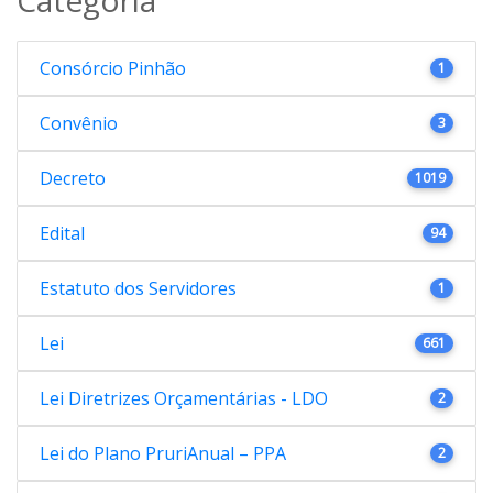
Consórcio Pinhão
1
Convênio
3
Decreto
1019
Edital
94
Estatuto dos Servidores
1
Lei
661
Lei Diretrizes Orçamentárias - LDO
2
Lei do Plano PruriAnual – PPA
2