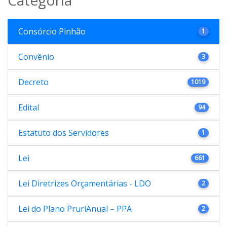
Consórcio Pinhão
1
Convênio
3
Decreto
1019
Edital
94
Estatuto dos Servidores
1
Lei
661
Lei Diretrizes Orçamentárias - LDO
2
Lei do Plano PruriAnual – PPA
2