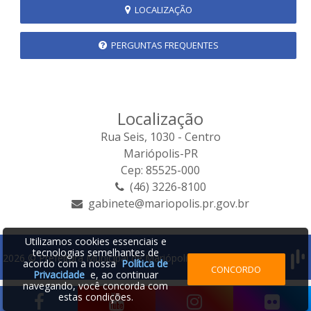
LOCALIZAÇÃO
PERGUNTAS FREQUENTES
Localização
Rua Seis, 1030 - Centro
Mariópolis-PR
Cep: 85525-000
(46) 3226-8100
gabinete@mariopolis.pr.gov.br
Utilizamos cookies essenciais e
tecnologias semelhantes de
2026 © Prefeitura Municipal de Mariópolis | Desenvolvido por:
acordo com a nossa
Política de
CONCORDO
Privacidade
e, ao continuar
navegando, você concorda com
estas condições.