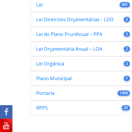
Lei
661
Lei Diretrizes Orçamentárias - LDO
2
Lei do Plano PruriAnual – PPA
2
Lei Orçamentária Anual – LOA
2
Lei Orgânica
2
Plano Municipal
1
Portaria
1906
RPPS
25