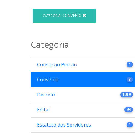
CONVÊNIO
CATEGORIA:
Categoria
Consórcio Pinhão
1
Convênio
3
Decreto
1019
Edital
94
Estatuto dos Servidores
1