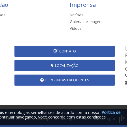
dão
Imprensa
sos
Notícias
Galeria de Imagens
Vídeos
CONTATO
LOCALIZAÇÃO
PERGUNTAS FREQUENTES
iais e tecnologias semelhantes de acordo com a nossa
Política de
ontinuar navegando, você concorda com estas condições.
2026 © Prefeitura Municipal de Mariópolis | Desenvolvido por: