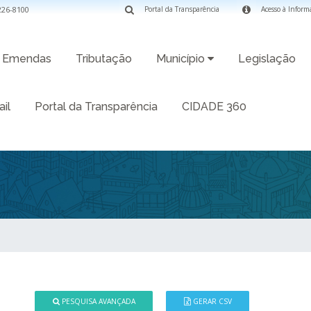
3226-8100
Portal da Transparência
Acesso à Inform
Emendas
Tributação
Município
Legislação
il
Portal da Transparência
CIDADE 360
PESQUISA AVANÇADA
GERAR CSV