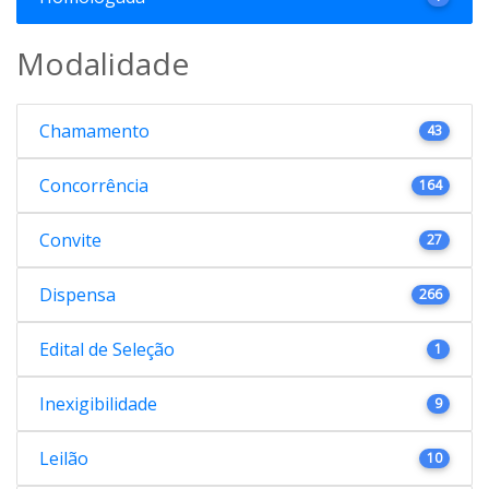
Modalidade
Chamamento
43
Concorrência
164
Convite
27
Dispensa
266
Edital de Seleção
1
Inexigibilidade
9
Leilão
10