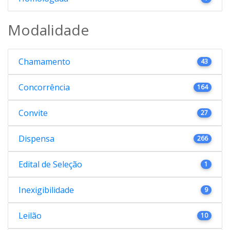
Modalidade
Chamamento
43
Concorrência
164
Convite
27
Dispensa
266
Edital de Seleção
1
Inexigibilidade
9
Leilão
10