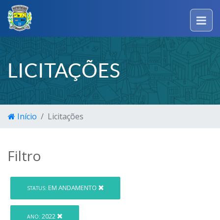
LICITAÇÕES
Início
Licitações
Filtro
EM ANDAMENTO
STATUS:
2022
ANO: