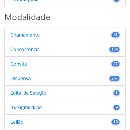
Modalidade
Chamamento
43
Concorrência
164
Convite
27
Dispensa
267
Edital de Seleção
1
Inexigibilidade
9
Leilão
10