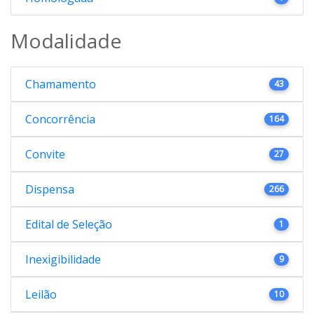
Modalidade
Chamamento
43
Concorrência
164
Convite
27
Dispensa
266
Edital de Seleção
1
Inexigibilidade
9
Leilão
10