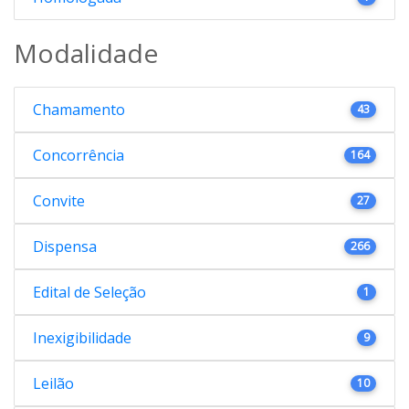
Modalidade
Chamamento
43
Concorrência
164
Convite
27
Dispensa
266
Edital de Seleção
1
Inexigibilidade
9
Leilão
10