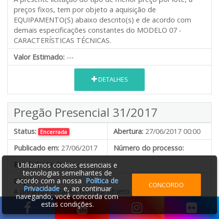
preços fixos, tem por objeto a aquisição de
EQUIPAMENTO(S) abaixo descrito(s) e de acordo com
demais especificações constantes do MODELO 07 -
CARACTERÍSTICAS TÉCNICAS.
Valor Estimado:
---
DETALHES
Pregão Presencial 31/2017
Status:
Abertura:
27/06/2017 00:00
Encerrada
Publicado em:
27/06/2017
Número do processo:
Entidade:
Prefeitura
Utilizamos cookies essenciais e
tecnologias semelhantes de
acordo com a nossa
Política de
Objeto:
CONCORDO
Privacidade
e, ao continuar
A presente licitação tem por objeto a implantação de
navegando, você concorda com
Registro de Preços para futura eventual aquisição de
estas condições.
vestuários que farão parte de kits de enxovais para bebês