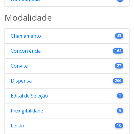
Modalidade
Chamamento
43
Concorrência
164
Convite
27
Dispensa
266
Edital de Seleção
1
Inexigibilidade
9
Leilão
10