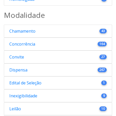
Modalidade
Chamamento
43
Concorrência
164
Convite
27
Dispensa
267
Edital de Seleção
1
Inexigibilidade
9
Leilão
10