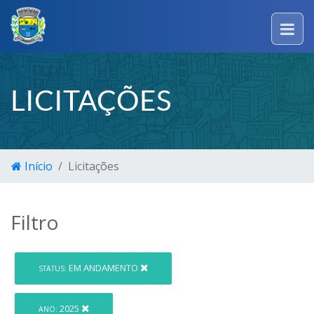
LICITAÇÕES
Início
Licitações
Filtro
EM ANDAMENTO
STATUS:
2025
ANO: