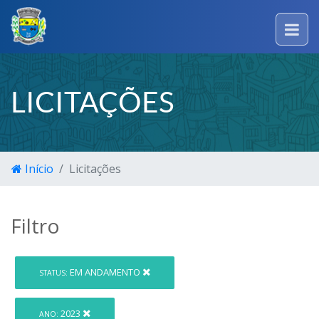
LICITAÇÕES
Início
Licitações
Filtro
EM ANDAMENTO
STATUS:
2023
ANO: