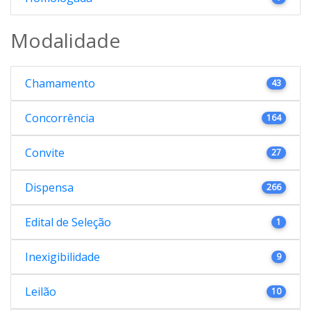
Modalidade
Chamamento
43
Concorrência
164
Convite
27
Dispensa
266
Edital de Seleção
1
Inexigibilidade
9
Leilão
10