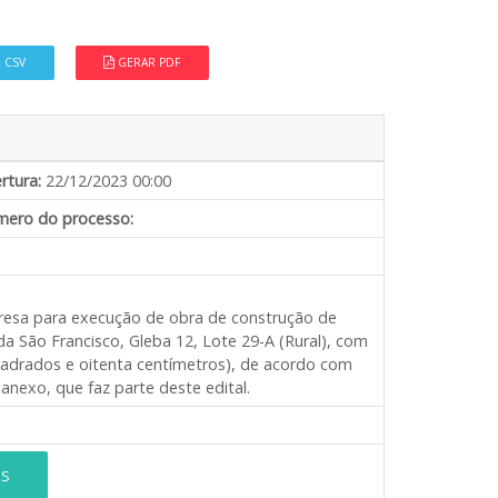
 CSV
GERAR PDF
rtura:
22/12/2023 00:00
ero do processo:
presa para execução de obra de construção de
da São Francisco, Gleba 12, Lote 29-A (Rural), com
uadrados e oitenta centímetros), de acordo com
anexo, que faz parte deste edital.
ES