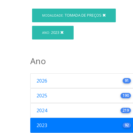
TOMADA DE PREÇOS
MODALIDADE:
2023
ANO:
Ano
2026
91
2025
190
2024
219
2023
92