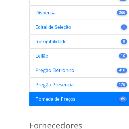
Dispensa
266
Edital de Seleção
1
Inexigibilidade
9
Leilão
10
Pregão Eletrônico
416
Pregão Presencial
176
Tomada de Preços
69
Fornecedores