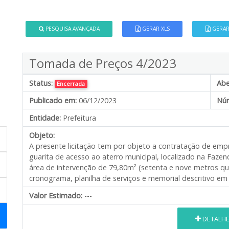
PESQUISA AVANÇADA
GERAR XLS
GERAR
Tomada de Preços 4/2023
Status:
Abe
Encerrada
Publicado em:
06/12/2023
Núm
Entidade:
Prefeitura
Objeto:
A presente licitação tem por objeto a contratação de em
guarita de acesso ao aterro municipal, localizado na Fazen
área de intervenção de 79,80m² (setenta e nove metros q
cronograma, planilha de serviços e memorial descritivo em 
Valor Estimado:
---
DETALH