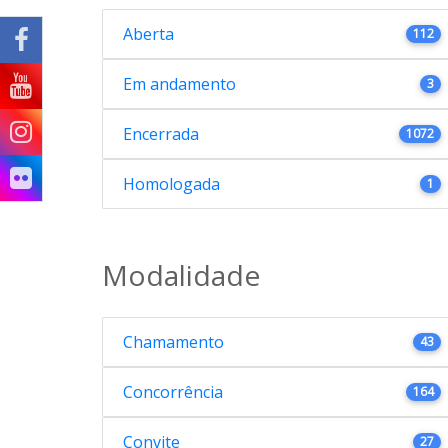
Aberta
112
Em andamento
3
Encerrada
1072
Homologada
1
Modalidade
Chamamento
43
Concorrência
164
Convite
27