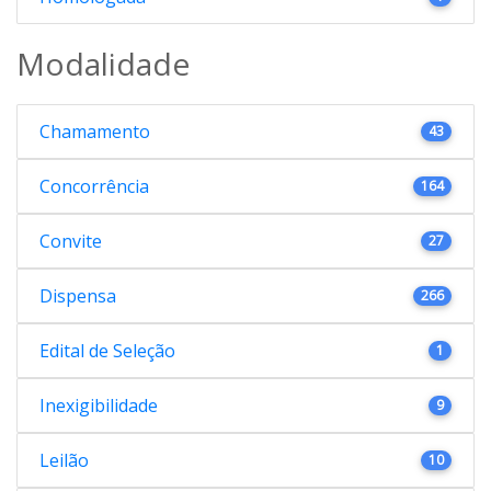
Modalidade
Chamamento
43
Concorrência
164
Convite
27
Dispensa
266
Edital de Seleção
1
Inexigibilidade
9
Leilão
10