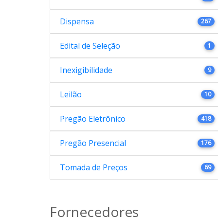
Dispensa
267
Edital de Seleção
1
Inexigibilidade
9
Leilão
10
Pregão Eletrônico
418
Pregão Presencial
176
Tomada de Preços
69
Fornecedores