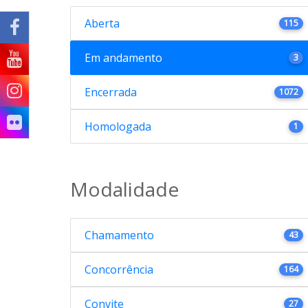
Aberta
115
Em andamento
3
Encerrada
1072
Homologada
1
Modalidade
Chamamento
43
Concorrência
164
Convite
27