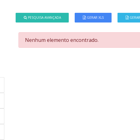
PESQUISA AVANÇADA
GERAR XLS
GERAR
Nenhum elemento encontrado.